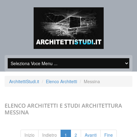
ArchitettiStudi.it
Elenco Architetti
Messina
ELENCO ARCHITETTI E STUDI ARCHITETTURA
MESSINA
Inizio
Indietro
1
2
Avanti
Fine