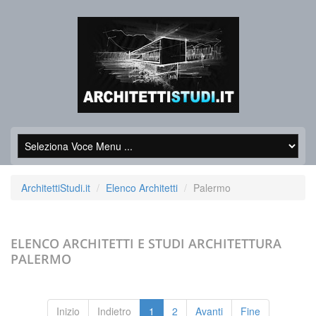
ArchitettiStudi.it
Elenco Architetti
Palermo
ELENCO ARCHITETTI E STUDI ARCHITETTURA
PALERMO
Inizio
Indietro
1
2
Avanti
Fine