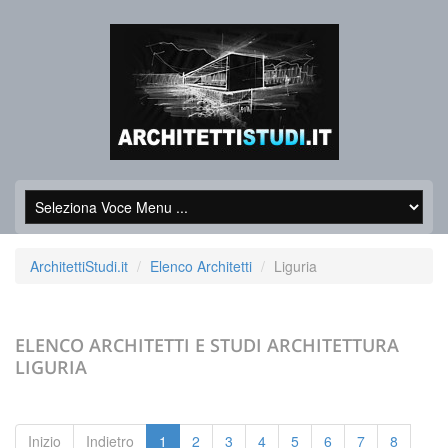
ArchitettiStudi.it
Elenco Architetti
Liguria
ELENCO ARCHITETTI E STUDI ARCHITETTURA
LIGURIA
Inizio
Indietro
1
2
3
4
5
6
7
8