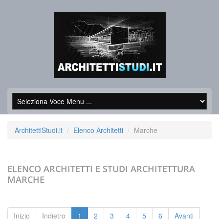
ArchitettiStudi.it
Elenco Architetti
Marche
ELENCO ARCHITETTI E STUDI ARCHITETTURA
MARCHE
Inizio
Indietro
1
2
3
4
5
6
Avanti