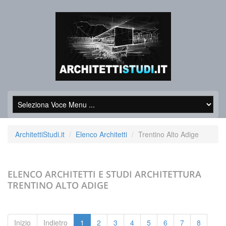
ArchitettiStudi.it
Elenco Architetti
Trentino Alto Adige
ELENCO ARCHITETTI E STUDI ARCHITETTURA
TRENTINO ALTO ADIGE
Inizio
Indietro
1
2
3
4
5
6
7
8