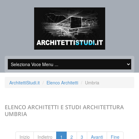
ArchitettiStudi.it
Elenco Architetti
Umbria
ELENCO ARCHITETTI E STUDI ARCHITETTURA
UMBRIA
Inizio
Indietro
1
2
3
Avanti
Fine