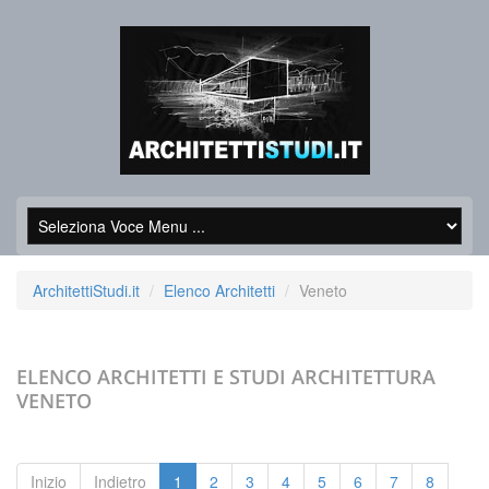
ArchitettiStudi.it
Elenco Architetti
Veneto
ELENCO ARCHITETTI E STUDI ARCHITETTURA
VENETO
Inizio
Indietro
1
2
3
4
5
6
7
8